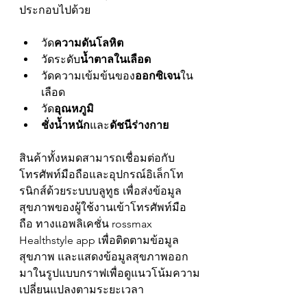
ประกอบไปด้วย
วัด
ความดันโลหิต
วัดระดับ
น้ำตาลในเลือด
วัดความเข้มข้นของ
ออกซิเจน
ใน
เลือด 
วัด
อุณหภูมิ
ชั่งน้ำหนัก
และ
ดัชนีร่างกาย
สินค้าทั้งหมดสามารถเชื่อมต่อกับ
โทรศัพท์มือถือและอุปกรณ์อิเล็กโท
รนิกส์ด้วยระบบบลูทูธ เพื่อส่งข้อมูล
สุขภาพของผู้ใช้งานเข้าโทรศัพท์มือ
ถือ ทางแอพลิเคชั่น rossmax 
Healthstyle app เพื่อติดตามข้อมูล
สุขภาพ และแสดงข้อมูลสุขภาพออก
มาในรูปแบบกราฟเพื่อดูแนวโน้มความ
เปลี่ยนแปลงตามระยะเวลา