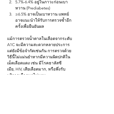
5.7%-6.4% อยู่ในภาวะก่อนเบา
หวาน (Prediabetes)
≥6.5% อาจเป็นเบาหวาน แพทย์
อาจแนะนำให้รับการตรวจซ้ำอีก
ครั้งเพื่อยืนยันผล
แม้การตรวจน้ำตาลในเลือดจากระดับ 
A1C จะมีความสะดวกหลายประการ 
แต่ยังมีข้อจำกัดเช่นกัน การตรวจด้วย
วิธีนี้ไม่แม่นยำหากมีความผิดปกติใน
เม็ดเลือดแดง เช่น มีโรคธาลัสซี
เมีย, HIV, เสียเลือดมาก, หรือพึ่งรับ
บริจาคเลือดมาไม่นาน
ข้อดี-ข้อเสียของ HbA1c Test 
+ ตรวจได้โดยไม่ต้องอดอาหาร
- ต้องทำในห้องแล็บที่ได้รับการรับรอง
มาตรฐานเท่านั้น