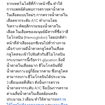
จากเทคโนโลยีที่ก้าวหน้าขึ้น ทำให้
การแพทย์ค้นพบการตรวจหาน้ำตาล
ในเลือดแบบใหม่ๆ การตรวจน้ำตาลใน
เลือดจากระดับ A1C ทำงานโดย
วิเคราะห์พฤติกรรมของน้ำตาลใน
เลือด ในเลือดของมนุษย์มีสารที่ชื่อว่าฮี
โมโกลบิน (Hemoglobin) โดยปกติทำ
หน้าที่ลำเลียงออกซิเจนไปทั่วร่างกาย 
เมื่อร่างกายมีน้ำตาลกลูโคสในเลือด 
กลูโคสจะเข้าไปจับตัวกับฮีโมโกลบิน 
กระบวนการนี้เรียกว่า glycation ยิ่งมี
น้ำตาลในเลือดมาก ฮีโมโกลบินที่มี
น้ำตาลเกาะอยู่ก็ยิ่งมากตาม ซึ่งกลูโคส
สามารถเกาะฮีโมโกลบินได้ประมาณ 
3 เดือนเลยทีเดียว ดังนั้นการตรวจ
น้ำตาลจากระดับ A1C จึงเป็นการตรวจ
ค่าเฉลี่ยน้ำตาลในเลือดย้อนหลัง
ประมาณ 3 เดือน ทำให้สามารถ
ตรวจ
ได้โดยไม่ต้องอดอาหาร 
และ
เจาะเลือด