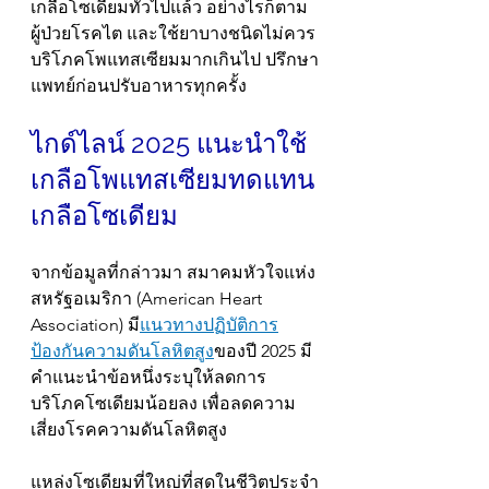
เกลือโซเดียมทั่วไปแล้ว อย่างไรก็ตาม 
ผู้ป่วยโรคไต และใช้ยาบางชนิดไม่ควร
บริโภคโพแทสเซียมมากเกินไป ปรึกษา
แพทย์ก่อนปรับอาหารทุกครั้ง
ไกด์ไลน์ 2025 แนะนำใช้
เกลือโพแทสเซียมทดแทน
เกลือโซเดียม
จากข้อมูลที่กล่าวมา สมาคมหัวใจแห่ง
สหรัฐอเมริกา (American Heart 
Association) มี
แนวทางปฏิบัติการ
ป้องกันความดันโลหิตสูง
ของปี 2025 มี
คำแนะนำข้อหนึ่งระบุให้ลดการ
บริโภคโซเดียมน้อยลง เพื่อลดความ
เสี่ยงโรคความดันโลหิตสูง
แหล่งโซเดียมที่ใหญ่ที่สุดในชีวิตประจำ